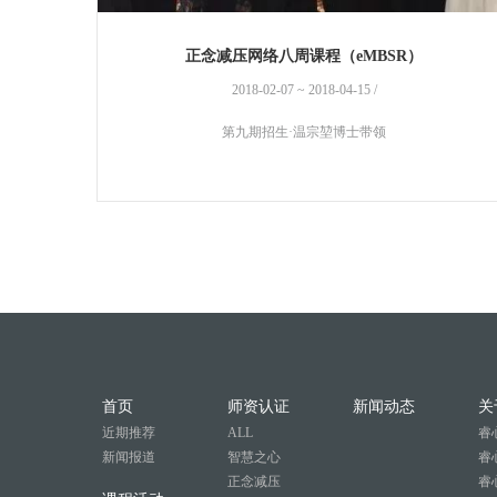
正念减压网络八周课程（eMBSR）
2018-02-07 ~ 2018-04-15 /
第九期招生·温宗堃博士带领
首页
师资认证
新闻动态
关
近期推荐
ALL
睿
新闻报道
智慧之心
睿
正念减压
睿